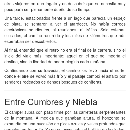
otros viajeros en una fogata y es descubrir que se necesita muy
poco para ser plenamente dueño de su tiempo.
Una tarde, estacionados frente a un lago que parecía un espejo
de plata, se sentaron a ver el atardecer. No había correos
electrónicos pendientes, ni reuniones, ni tráfico. Solo estaban
ellos dos, el camino recorrido y los miles de kilómetros que aún
esperaban ser descubiertos.
Al final, entendió que el retiro no era el final de la carrera, sino el
inicio del viaje más importante: aquel en el que no importa el
destino, sino la libertad de poder elegirlo cada mañana.
Continuando con su travesía, el camino los llevó hacia el norte,
donde el aire se volvió más frío y el paisaje cambió el asfalto por
senderos rodeados de densos bosques de coníferas.
Entre Cumbres y Niebla
El camper subía con paso firme por las carreteras serpenteantes
de la montaña. A medida que ganaban altura, el horizonte se
expandía en una sucesión de picos azules y valles profundos que
parecían no tener fin. Ya no se escuchaba el bullicio de la ciudad;