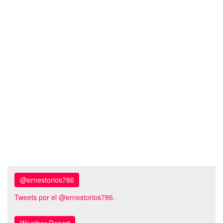
@ernestorios786
Tweets por el @ernestorios786.